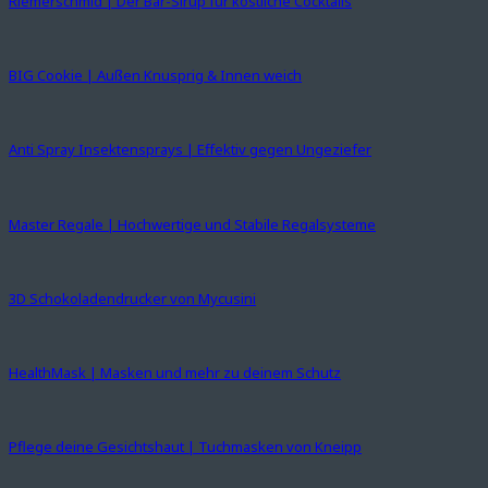
Riemerschmid | Der Bar-Sirup für köstliche Cocktails
BIG Cookie | Außen Knusprig & Innen weich
Anti Spray Insektensprays | Effektiv gegen Ungeziefer
Master Regale | Hochwertige und Stabile Regalsysteme
3D Schokoladendrucker von Mycusini
HealthMask | Masken und mehr zu deinem Schutz
Pflege deine Gesichtshaut | Tuchmasken von Kneipp