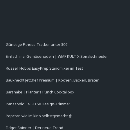
Günstige Fitness-Tracker unter 30€
Einfach mal Gemüsenudeln | WMF KULT X Spiralschneider
Russell Hobbs EasyPrep Standmixer im Test
Bauknecht JetChef Premium | Kochen, Backen, Braten
Barshake | Planter’s Punch Cocktailbox
Panasonic ER-GD 50 Design-Trimmer
Popcorn wie im kino selbstgemacht 🍿
Fidget Spinner | Der neue Trend