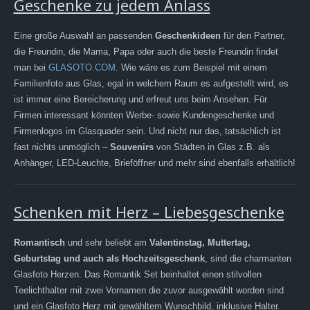
Geschenke zu jedem Anlass
Eine große Auswahl an passenden
Geschenkideen
für den Partner,
die Freundin, die Mama, Papa oder auch die beste Freundin findet
man bei
GLASOTO.COM
. Wie wäre es zum Beispiel mit einem
Familienfoto aus Glas, egal in welchem Raum es aufgestellt wird, es
ist immer eine Bereicherung und erfreut uns beim Ansehen. Für
Firmen interessant könnten Werbe- sowie Kundengeschenke und
Firmenlogos im Glasquader sein. Und nicht nur das, tatsächlich ist
fast nichts unmöglich –
Souvenirs
von Städten in Glas z.B. als
Anhänger, LED-Leuchte, Brieföffner und mehr sind ebenfalls erhältlich!
Schenken mit Herz – Liebesgeschenke
Romantisch
und sehr beliebt am
Valentinstag, Muttertag,
Geburtstag und auch als Hochzeitsgeschenk
, sind die charmanten
Glasfoto Herzen. Das Romantik Set beinhaltet einen stilvollen
Teelichthalter mit zwei Vornamen die zuvor ausgewählt worden sind
und ein Glasfoto Herz mit gewähltem Wunschbild, inklusive Halter.