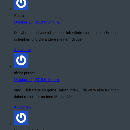
An Ja
Oktober 25, 2018 8:54 p.m.
Die Uhren sind wirklich schön. Ich würde eine meinem Freund
schenken und die andere meinem Bruder
Antworten
nicky pützer
Oktober 24, 2018 5:17 p.m.
omg… ich trage so gerne Herrenuhren… da wäre eine für mich
dabei u eine für meinen Männe 🙂
Antworten