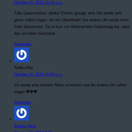
Oktober 31, 2018 10:34 p.m.
Tolle Gewinnaktion, danke! Ehrlich gesagt, eine Uhr würde sehr
gerne selbst tragen, bin ein Uhrenfreak! Die andere Uhr würde mein
Sohn bekommen. Da er kurz vor Weihnachten Geburtstag hat, wäre
das ein tolles Geschenk.
Antworten
Andka Rau
Oktober 31, 2018 10:04 p.m.
Ich würde eine meinem Mann schenken und die andere Uhr selbst
tragen 💖💖💖
Antworten
Brigitte Höck