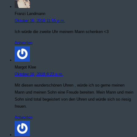
Franzi Landmann
Oktober 16, 2018 11:55 p.m.
Ich würde die zweite Uhr meinem Mann schenken <3
Antworten
Margot Klee
Oktober 16, 2018 8:23 p.m.
Mit diesen wunderschönen Uhren , würde ich so gerne meinen
Mann und meinen Sohn eine Freude bereiten. Mein Mann und mein
Sohn sind total begeistert von den Uhren und würde sich so riesig
freuen.
Antworten