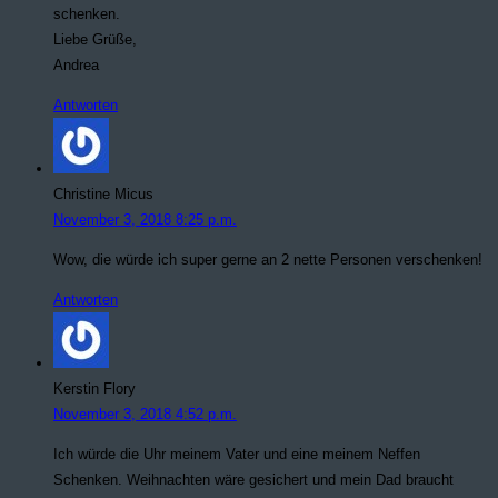
schenken.
Liebe Grüße,
Andrea
Antworten
Christine Micus
November 3, 2018 8:25 p.m.
Wow, die würde ich super gerne an 2 nette Personen verschenken!
Antworten
Kerstin Flory
November 3, 2018 4:52 p.m.
Ich würde die Uhr meinem Vater und eine meinem Neffen
Schenken. Weihnachten wäre gesichert und mein Dad braucht