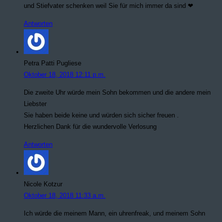
und Stiefvater schenken weil Sie für mich immer da sind ❤
Antworten
Petra Patti Pugliese
Oktober 18, 2018 12:11 p.m.
Die zweite Uhr würde mein Sohn bekommen und die andere mein
Liebster
Sie haben beide keine und würden sich sicher freuen .
Herzlichen Dank für die wundervolle Verlosung
Antworten
Nicole Kotzur
Oktober 18, 2018 11:33 a.m.
Ich würde die meinem Mann, ein uhrenfreak, und meinem Sohn