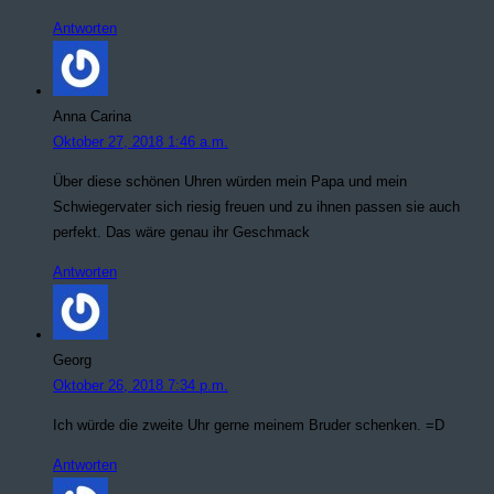
Antworten
Anna Carina
Oktober 27, 2018 1:46 a.m.
Über diese schönen Uhren würden mein Papa und mein
Schwiegervater sich riesig freuen und zu ihnen passen sie auch
perfekt. Das wäre genau ihr Geschmack
Antworten
Georg
Oktober 26, 2018 7:34 p.m.
Ich würde die zweite Uhr gerne meinem Bruder schenken. =D
Antworten