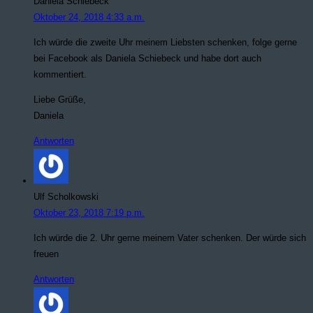
Daniela Schiebeck
Oktober 24, 2018 4:33 a.m.
Ich würde die zweite Uhr meinem Liebsten schenken, folge gerne
bei Facebook als Daniela Schiebeck und habe dort auch
kommentiert.
Liebe Grüße,
Daniela
Antworten
Ulf Scholkowski
Oktober 23, 2018 7:19 p.m.
Ich würde die 2. Uhr gerne meinem Vater schenken. Der würde sich
freuen
Antworten