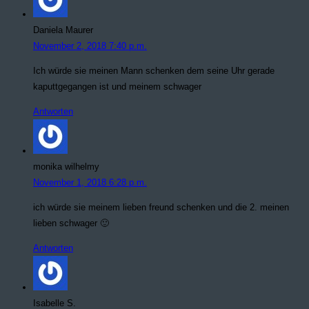
Daniela Maurer
November 2, 2018 7:40 p.m.
Ich würde sie meinen Mann schenken dem seine Uhr gerade
kaputtgegangen ist und meinem schwager
Antworten
monika wilhelmy
November 1, 2018 6:28 p.m.
ich würde sie meinem lieben freund schenken und die 2. meinen
lieben schwager 🙂
Antworten
Isabelle S.