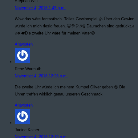
Stephan Witt
November 4, 2018 1:43 p.m.
Wow das wäre fantastisch. Tolles Gewinnspiel.👍 Über den Gewinn
würde ich mich riesig freuen. 🤣🎊🎈🎉🍾 Däumchen sind gedrückt.✊
✊🍀🐖Die zweite Uhr wäre für meinen Vater😲
Antworten
Rene Warmuth
November 4, 2018 12:28 p.m.
Die zweite Uhr würde ich meinem Kumpel Oliver geben 🙂 Die
Uhren treffen wirklich genau unseren Geschmack
Antworten
Janine Kaiser
November 4, 2018 12:19 p.m.