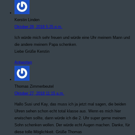
Kerstin Linden
Oktober 28, 2018 5:25 p.m.
Ich würde mich sehr freuen und würde eine Uhr meinem Mann und
die andere meinem Papa schenken.
Liebe Grüße Kerstin
Antworten
Thomas Zimmerbeutel
Oktober 27, 2018 11:15 a.m.
Hallo Susi und Kay, das muss ich ja jetzt mal sagen, die beiden
Uhren sehen schon echt total klasse aus. Wenn es mich hier
erwischen sollte, dann würde ich die 2. Uhr super gerne meinem
Sohn schenken wollen. Der würde echt Augen machen. Danke, für
diese tolle Möglichkeit. Grüße Thomas