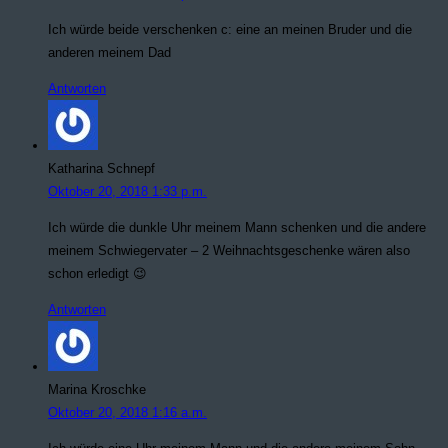
Ich würde beide verschenken c: eine an meinen Bruder und die
anderen meinem Dad
Antworten
Katharina Schnepf
Oktober 20, 2018 1:33 p.m.
Ich würde die dunkle Uhr meinem Mann schenken und die andere
meinem Schwiegervater – 2 Weihnachtsgeschenke wären also
schon erledigt 😉
Antworten
Marina Kroschke
Oktober 20, 2018 1:16 a.m.