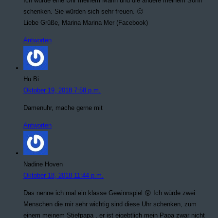
Ich würde eine Uhr meinem Mann und die andere meinem Sohn
schenken. Sie würden sich sehr freuen. 🙂
Liebe Grüße, Marina Marina Mer (Facebook)
Antworten
Hu Bi
Oktober 19, 2018 7:58 p.m.
Damenuhr, mache gerne mit
Antworten
Nadine Hoven
Oktober 18, 2018 11:44 p.m.
Das nenne ich mal ein klasse Gewinnspiel 😲 Ich würde zwei
Menschen die mir sehr wichtig sind diese Uhr schenken, zum
einem meinem Stiefpapa , er ist eigebtlich mein Papa zwar nicht