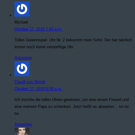
Michael
Oktober 17, 2018 7:04 a.m.
Tolles Gewinnspiel. Uhr Nr. 2 bekommt mein Sohn. Der hat nämlich
immer noch keine vernünftige Uhr.
Antworten
Claudi von Wendt
Oktober 17, 2018 6:08 a.m.
Ich möchte die tollen Uhren gewinnen, um eine einem Freund und
eine meinem Papa zu schenken. Jetzt heißt es abwarten… toi toi
toi
Antworten