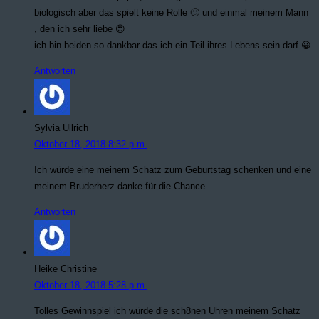
biologisch aber das spielt keine Rolle 🙂 und einmal meinem Mann
, den ich sehr liebe 😍
ich bin beiden so dankbar das ich ein Teil ihres Lebens sein darf 😀
Antworten
Sylvia Ullrich
Oktober 18, 2018 8:32 p.m.
Ich würde eine meinem Schatz zum Geburtstag schenken und eine
meinem Bruderherz danke für die Chance
Antworten
Heike Christine
Oktober 18, 2018 5:28 p.m.
Tolles Gewinnspiel ich würde die sch8nen Uhren meinem Schatz