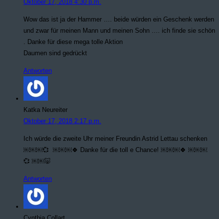
Oktober 17, 2018 4:30 p.m.
Wow das ist ja der Hammer …. beide würden ein Geschenk werden
und zwar für meinen Mann und meinen Sohn …. ich finde sie schön
. Danke für diese mega tolle Aktion
Daumen sind gedrückt
Antworten
Katka Neureiter
Oktober 17, 2018 2:17 p.m.
Ich würde die zweite Uhr meiner Freundin Astrid Lettau schenken
￼￼￼💞 ​ ￼￼￼🍀 Danke für die toll e Chance! ￼￼￼🍀 ￼￼￼
💞 ￼￼🐷
Antworten
Cynthia Collart