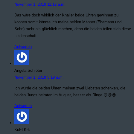
November 1, 2018 11:12 a.m.
Das wäre doch wirklich der Knaller beide Uhren gewinnen zu
können somit könnte ich meine beiden Männer (Ehemann und
Sohn) mehr als glücklich machen, denn die beiden teilen sich diese
Leidenschaft.
Antworten
Angela Schröter
November 1, 2018 5:19 a.m.
Ich würde die beiden Uhren meinen zwei Liebsten schenken, die
beiden Jungs heiraten im August, besser als Ringe 😍😍😍
Antworten
KuEl Krk