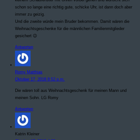
schon so lange eine richtig gute, schicke Uhr, ist dann doch aber
immer zu geizig.
Und die zweite würde mein Bruder bekommen. Damit wären die
Weihnachtsgeschenke für die männlichen Familienmitglieder
gesichert 😉
Antworten
Romy Matthias
Oktober 17, 2018 8:52 p.m.
Die wären toll aus Weihnachtsgeschenk für meinen Mann und
meinen Sohn. LG Romy
Antworten
Katrin Kleiner