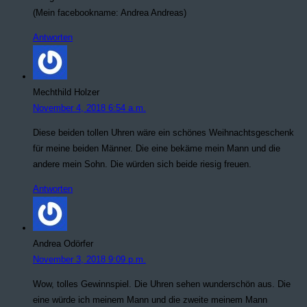
(Mein facebookname: Andrea Andreas)
Antworten
Mechthild Holzer
November 4, 2018 6:54 a.m.
Diese beiden tollen Uhren wäre ein schönes Weihnachtsgeschenk
für meine beiden Männer. Die eine bekäme mein Mann und die
andere mein Sohn. Die würden sich beide riesig freuen.
Antworten
Andrea Odörfer
November 3, 2018 9:09 p.m.
Wow, tolles Gewinnspiel. Die Uhren sehen wunderschön aus. Die
eine würde ich meinem Mann und die zweite meinem Mann