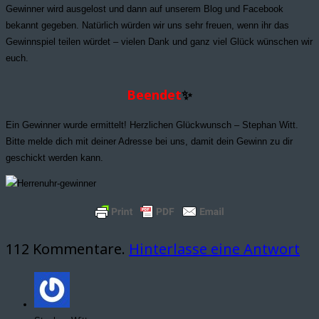
Gewinner wird ausgelost und dann auf unserem Blog und Facebook
bekannt gegeben. Natürlich würden wir uns sehr freuen, wenn ihr das
Gewinnspiel teilen würdet – vielen Dank und ganz viel Glück wünschen wir
euch.
Beendet
✨
Ein Gewinner wurde ermittelt! Herzlichen Glückwunsch – Stephan Witt.
Bitte melde dich mit deiner Adresse bei uns, damit dein Gewinn zu dir
geschickt werden kann.
112
Kommentare
.
Hinterlasse eine Antwort