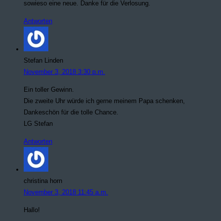
sowieso eine neue. Danke für die Verlosung.
Antworten
Stefan Linden
November 3, 2018 3:30 p.m.
Ein toller Gewinn.
Die zweite Uhr würde ich gerne meinem Papa schenken,
Dankeschön für die tolle Chance.
LG Stefan
Antworten
christina horn
November 3, 2018 11:45 a.m.
Hallo!