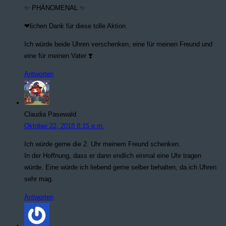
✨ PHÄNOMENAL ✨
❤lichen Dank für diese tolle Aktion
Ich würde beide Uhren verschenken, eine für meinen Freund und
eine für meinen Vater ❣️
Antworten
Claudia Pasewald
Oktober 22, 2018 8:15 p.m.
Ich würde gerne die 2. Uhr meinem Freund schenken.
In der Hoffnung, dass er dann endlich einmal eine Uhr tragen
würde. Eine würde ich liebend gerne selber behalten, da ich Uhren
sehr mag.
Antworten