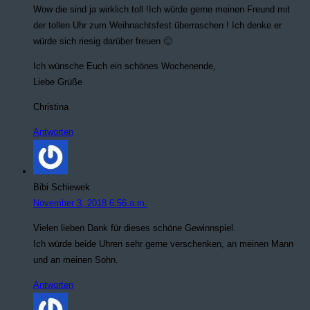
Wow die sind ja wirklich toll !Ich würde gerne meinen Freund mit
der tollen Uhr zum Weihnachtsfest überraschen ! Ich denke er
würde sich riesig darüber freuen 🙂
Ich wünsche Euch ein schönes Wochenende,
Liebe Grüße
Christina
Antworten
Bibi Schiewek
November 3, 2018 6:56 a.m.
Vielen lieben Dank für dieses schöne Gewinnspiel.
Ich würde beide Uhren sehr gerne verschenken, an meinen Mann
und an meinen Sohn.
Antworten