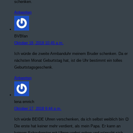
schenken.
Antworten
BVBfan
Oktober 18, 2018 10:45 a.m.
Ich würde die zweite Armbanduhr meinem Bruder schenken. Da er
nächsten Monat Geburtstag hat, ist die Uhr bestimmt ein tolles
Geburtstagsgeschenk.
Antworten
lena emrich
Oktober 17, 2018 9:44 p.m.
Ich würde BEIDE Uhren verschenken, da ich selbst weiblich bin 😉
Die erste hat keiner mehr verdient, als mein Papa. Er kann an
keinem Schaufenster mit Uhren vorbei gehen und wünscht sich