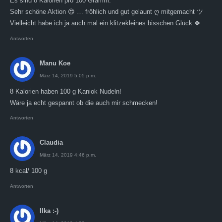
Es sind 8 Kalorien pro 100 Gramm.
Sehr schöne Aktion 😍 … fröhlich und gut gelaunt ღ mitgemacht ツ
Vielleicht habe ich ja auch mal ein klitzekleines bisschen Glück 🍀
Antworten
Manu Koe
März 14, 2019 5:05 p.m.
8 Kalorien haben 100 g Kaniok Nudeln!
Wäre ja echt gespannt ob die auch mir schmecken!
Antworten
Claudia
März 14, 2019 4:46 p.m.
8 kcal/ 100 g
Antworten
Ilka :-)