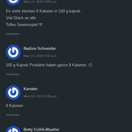
März 13, 2019 5:05 p.m.
Es steht stecken 8 Kalorien in 100 g kajnok .
Viel Glück an alle
Tolles Gewinnspiel 💚
Antworten
Nadine Schneider
März 13, 2019 4:50 p.m.
100 g Kajnok Produkte haben ganze 8 Kalorien. 🙂
Antworten
Karsten
März 13, 2019 4:38 p.m.
8 Kalorien
Antworten
Betty Cullik-Mueller