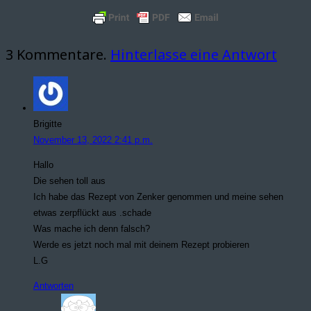
3
Kommentare
.
Hinterlasse eine Antwort
Brigitte
November 13, 2022 2:41 p.m.
Hallo
Die sehen toll aus
Ich habe das Rezept von Zenker genommen und meine sehen
etwas zerpflückt aus .schade
Was mache ich denn falsch?
Werde es jetzt noch mal mit deinem Rezept probieren
L.G
Antworten