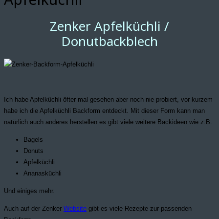
Zenker Apfelküchli /
Donutbackblech
Ich habe Apfelküchli öfter mal gesehen aber noch nie probiert, vor kurzem
habe ich die Apfelküchli Backform entdeckt. Mit dieser Form kann man
natürlich auch anderes herstellen es gibt viele weitere Backideen wie z.B.
Bagels
Donuts
Apfelküchli
Ananasküchli
Und einiges mehr.
Auch auf der Zenker
Website
gibt es viele Rezepte zur passenden