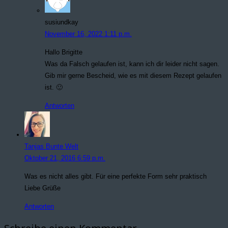
susiundkay
November 16, 2022 1:11 p.m.
Hallo Brigitte
Was da Falsch gelaufen ist, kann ich dir leider nicht sagen.
Gib mir gerne Bescheid, wie es mit diesem Rezept gelaufen
ist. 🙂
Antworten
Tanjas Bunte Welt
Oktober 21, 2016 6:59 p.m.
Was es nicht alles gibt. Für eine perfekte Form sehr praktisch
Liebe Grüße
Antworten