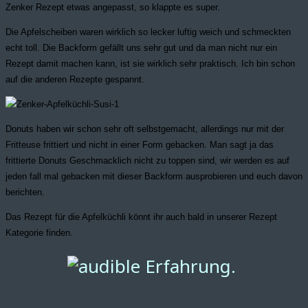
Zenker Rezept etwas angepasst, so klappte es super.
Die Apfelscheiben waren wirklich so lecker luftig weich und schmeckten
echt toll. Die Backform gefällt uns sehr gut und da man nicht nur ein
Rezept damit machen kann, ist sie wirklich sehr praktisch. Ich bin schon
auf die anderen Rezepte gespannt.
Donuts haben wir schon sehr oft selbstgemacht, allerdings nur mit der
Fritteuse frittiert und nicht in einer Form gebacken. Man sagt ja das
frittierte Donuts Geschmacklich nicht zu toppen sind, wir werden es auf
jeden fall mal gebacken mit dieser Backform ausprobieren und euch davon
berichten.
Das Rezept für die Apfelküchli könnt ihr auch bald in unserer Rezept
Kategorie finden.